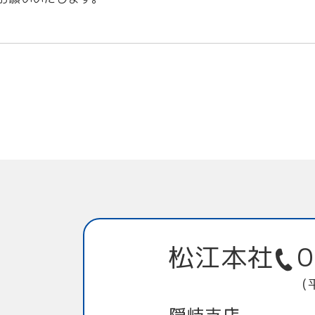
松江本社
0
（
隠岐支店