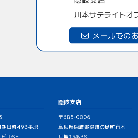
川本サテライトオ
メールでの
隠岐支店
3
〒685-0006
市朝日町
498番地
島根県隠岐郡隠岐の島町有木
ビル8F
月無13番38