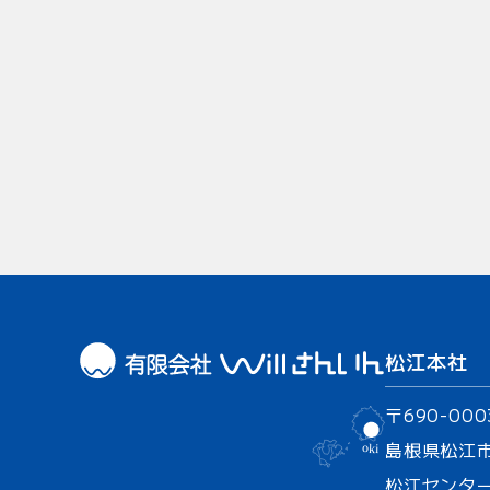
松江本社
〒690-000
島根県松江
松江センター