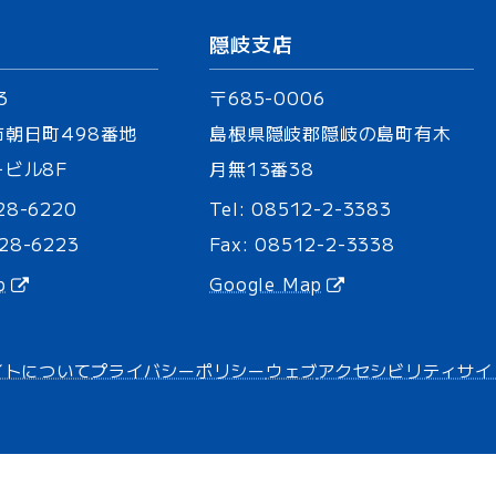
隠岐支店
3
〒685-0006
市朝日町
498番地
島根県隠岐郡隠岐の島町有木
ビル8F
月無13番38
28-6220
Tel:
08512-2-3383
-28-6223
Fax: 08512-2-3338
p
Google Map
イトについて
プライバシーポリシー
ウェブ
アクセシビリティ
サイ