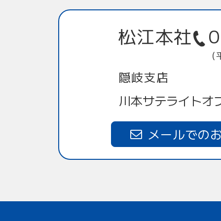
松江本社
0
（
隠岐支店
川本サテライトオ
メールでの