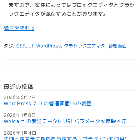
ますので、案件によってはブロックエディタとクラシ
ックエディタが混在することがあります。
“
続きを読む »
W
o
タグ:
CSS
,
UI
,
WordPress
,
クラシックエディタ
,
管理画面
r
d
P
r
e
最近の投稿
s
s
2026年6月2日
7
WordPress 7.0 の管理画面UIの調整
.
2026年1月8日
0
Welcart の受注データにURLパラメータを反映する
の
管
2026年1月4日
先頭固定表示に期限を設定する（プラグイン非使用）