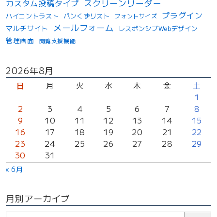
スクリーンリーダー
カスタム投稿タイプ
プラグイン
ハイコントラスト
パンくずリスト
フォントサイズ
メールフォーム
マルチサイト
レスポンシブWebデザイン
管理画面
閲覧支援機能
投
2026年8月
稿
日
月
火
水
木
金
土
カ
1
2
3
4
5
6
7
8
レ
9
10
11
12
13
14
15
ン
16
17
18
19
20
21
22
ダ
23
24
25
26
27
28
29
ー
30
31
« 6月
月別アーカイブ