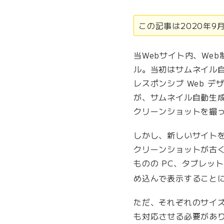
ー
セ
この記事は2020年
ル
で
当Webサイト内、We
一
ル。当初はサムネイル
度
に
レスポンシブ Web 
複
が、サムネイル自動生
数
クリーンショットを撮
枚
を
しかし、新しいサイト
表
クリーンショットが古
示
ものの PC、タブレッ
す
め込んで表示すること
る
場
ただ、それぞれのサイ
合
に
も対応させる必要があ