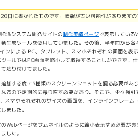
9月20日に書かれたものです。情報が古い可能性があります
b制作&システム開発サイトの
制作実績ページ
で表示している
自動生成ツールを使用していました。その後、半年前から各
デザインによる PC、タブレット、スマホそれぞれの画面を表
成ツールではPC画面を縮小して取得することしかできず。
って貼り付けてました。
を追加する度に3種類のスクリーンショットを撮る必要があ
くなるので定期的に撮り直す必要があり。そこで、少々強引で
ト、スマホそれぞれのサイズの画面を、インラインフレーム
にしました。
ズのWebページをサムネイルのように縮小表示する必要があ
りました。