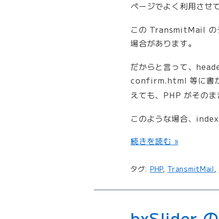
ページでよく利用させ
さ
を
この TransmitMa
可
変
場合があります。
に
す
だからと言って、header.
る
confirm.html 等
”
えても、PHP がその
の
このような場合、inde
“
続きを読む »
T
r
タグ:
PHP
,
TransmitMail
,
a
n
s
m
bxSlid