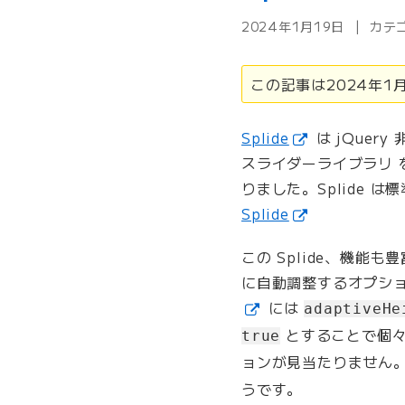
t
2024年1月19日
カテ
M
a
i
この記事は2024年
l
で
Splide
は jQue
パ
スライダーライブラリ
ス
ワ
りました。Splide
ー
Splide
ド
保
この Splide、機
護
に自動調整するオプシ
付
には
adaptiveHe
き
とすることで個々
true
の
メ
ョンが見当たりません
ー
うです。