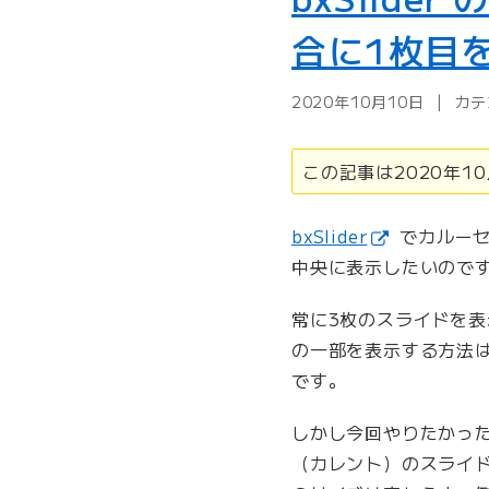
i
t
合に1枚目
M
a
2020年10月10日
カテ
i
l
の
この記事は2020年
テ
ン
bxSlider
でカルーセ
プ
中央に表示したいのですが
レ
ー
常に3枚のスライドを表
ト
で
の一部を表示する方法
P
です。
H
P
しかし今回やりたかっ
を
（カレント）のスライ
使