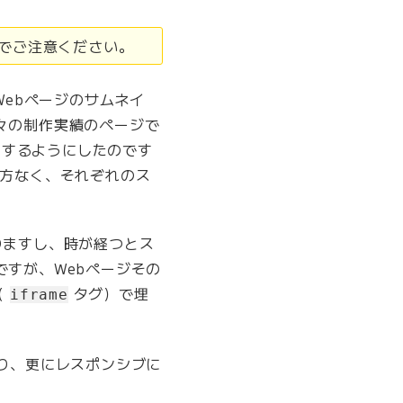
のでご注意ください。
Webページのサムネイ
々の制作実績のページで
示するようにしたのです
仕方なく、それぞれのス
りますし、時が経つとス
すが、Webページその
（
タグ）で埋
iframe
り、更にレスポンシブに