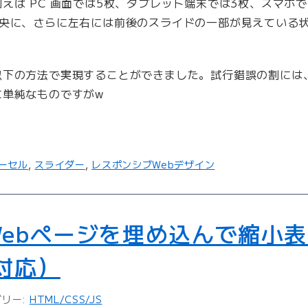
えば PC 画面では5枚、タブレット端末では3枚、スマホ
中央に、さらに左右には前後のスライドの一部が見えている
下の方法で実現することができました。試行錯誤の割には、
に単純なものですがw
ーセル
,
スライダー
,
レスポンシブWebデザイン
 でWebページを埋め込んで縮小
対応）
ゴリー:
HTML/CSS/JS