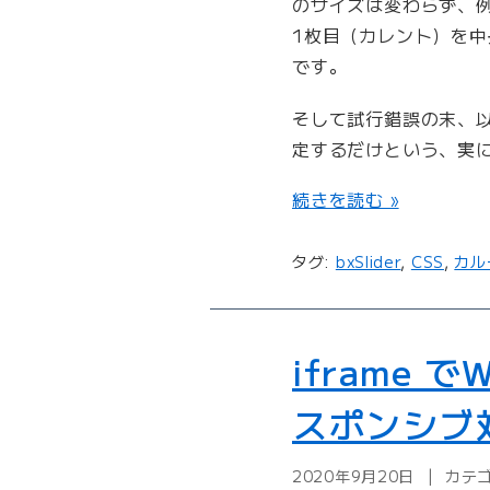
のサイズは変わらず、例
う
1枚目（カレント）を
”
です。
の
そして試行錯誤の末、以
定するだけという、実
“
続きを読む »
b
x
タグ:
bxSlider
,
CSS
,
カル
S
l
i
d
iframe
e
r
スポンシブ
の
カ
2020年9月20日
カテ
ル