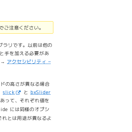
のでご注意ください。
イブラリです。以前は他の
ろと手を加える必要があ
。→
アクセシビリティ –
イドの高さが異なる場合
、
slick
と
bxSlider
あって、それぞれ値を
de には同様のオプシ
のそれとは用途が異なるよ