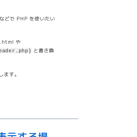
分などで PHP を使いたい
html や
と書き換
eader.php}
能します。
を表示する場