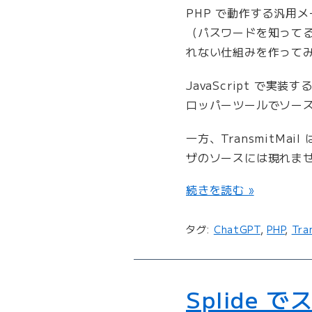
PHP で動作する汎用メー
（パスワードを知って
れない仕組みを作って
JavaScript 
ロッパーツールでソー
一方、TransmitMa
ザのソースには現れま
“
続きを読む »
T
r
タグ:
ChatGPT
,
PHP
,
Tra
a
n
s
m
Splide
i