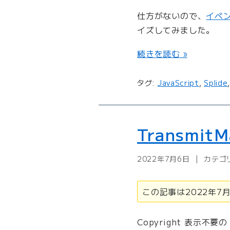
ル
フ
仕方がないので、
イベ
ォ
イズしてみました。
ー
ム
“
続きを読む »
を
S
作
p
タグ:
JavaScript
,
Splide
る
l
”
i
の
d
e
Transmi
で
ス
2022年7月6日
カテゴ
ラ
イ
ダ
この記事は2022年
ー
の
Copyright 表示不
高