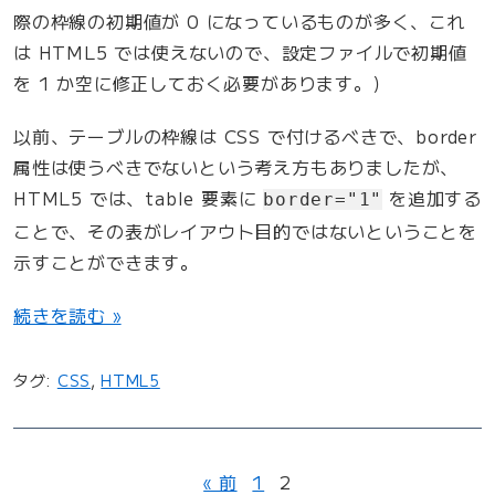
際の枠線の初期値が 0 になっているものが多く、これ
は HTML5 では使えないので、設定ファイルで初期値
を 1 か空に修正しておく必要があります。）
以前、テーブルの枠線は CSS で付けるべきで、border
属性は使うべきでないという考え方もありましたが、
HTML5 では、table 要素に
を追加する
border="1"
ことで、その表がレイアウト目的ではないということを
示すことができます。
“
続きを読む »
デ
ー
タグ:
CSS
,
HTML5
タ
テ
ー
« 前
1
2