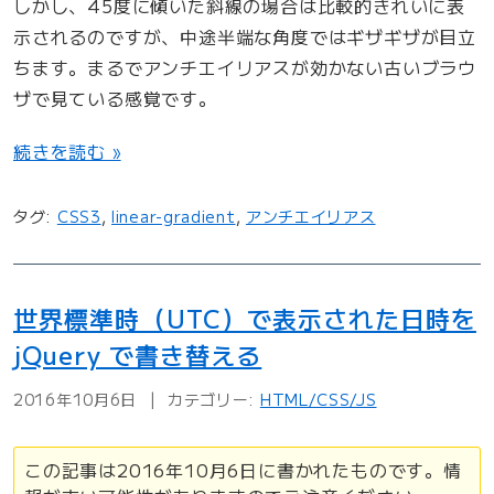
しかし、45度に傾いた斜線の場合は比較的きれいに表
示されるのですが、中途半端な角度ではギザギザが目立
ちます。まるでアンチエイリアスが効かない古いブラウ
ザで見ている感覚です。
“
続きを読む »
l
i
タグ:
CSS3
,
linear-gradient
,
アンチエイリアス
n
e
a
世界標準時（UTC）で表示された日時を
r
jQuery で書き替える
-
g
2016年10月6日
カテゴリー:
HTML/CSS/JS
r
a
この記事は2016年10月6日に書かれたものです。情
d