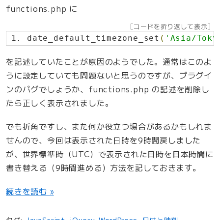
functions.php に
ア
ン
［コードを折り返して表示］
date_default_timezone_set
(
'Asia/Toky
チ
エ
を記述していたことが原因のようでした。通常はこのよ
イ
うに設定していても問題ないと思うのですが、プラグイ
リ
ンのバグでしょうか、functions.php の記述を削除し
ア
たら正しく表示されました。
ス
”
でも折角ですし、また何か役立つ場合があるかもしれま
の
せんので、今回は表示された日時を9時間戻しました
が、世界標準時（UTC）で表示された日時を日本時間に
書き替える（9時間進める）方法を記しておきます。
“
続きを読む »
世
界