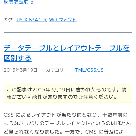
“
続きを読む »
W
e
タグ:
JIS X 8341-3
,
Webフォント
b
フ
ォ
データテーブルとレイアウトテーブルを
ン
区別する
ト
を
2015年3月19日
カテゴリー:
HTML/CSS/JS
使
っ
この記事は2015年3月19日に書かれたものです。情
て
報が古い可能性がありますのでご注意ください。
み
ま
CSS によるレイアウトが当たり前となり、十数年前の
し
ようなバリバリのテーブルレイアウトというのはほとん
た
ど見られなくなりました。一方で、CMS の普及によ