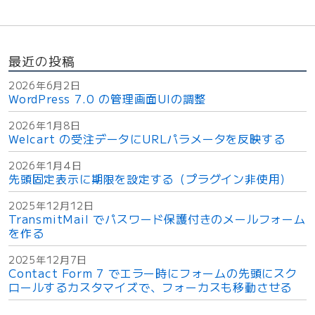
ブ
ル
と
最近の投稿
レ
イ
2026年6月2日
WordPress 7.0 の管理画面UIの調整
ア
ウ
2026年1月8日
Welcart の受注データにURLパラメータを反映する
ト
テ
2026年1月4日
先頭固定表示に期限を設定する（プラグイン非使用）
ー
ブ
2025年12月12日
TransmitMail でパスワード保護付きのメールフォーム
ル
を作る
を
区
2025年12月7日
Contact Form 7 でエラー時にフォームの先頭にスク
別
ロールするカスタマイズで、フォーカスも移動させる
す