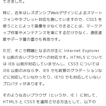
てきました。
を
j
特に、近年はレズポンシブWebデザインによるスマート
Q
フォンやタブレット対応も施していますので、CSS3 を
u
使うことによって画像を少なくできることは、マークア
e
ップ作業やメンテナンスを楽にするだけでなく、通信速
r
度やデータ量の面でも有効です。
y
ただ、そこで問題となるのが主に Internet Explorer
で
9 以前の古いブラウザへの対応です。HTML5 について
書
は IE8 以前が対応していませんし、CSS3 については
き
IE8 以前のみならず、IE9 でも背景のグラデーションな
替
どに対応していなかったり、IE10 でも対応していない
え
プロパティがあります。
る
”
そのような古いブラウザ（というか、IE ）に対して、
の
HTML5 と CSS3 を適用させる方法として、以下の