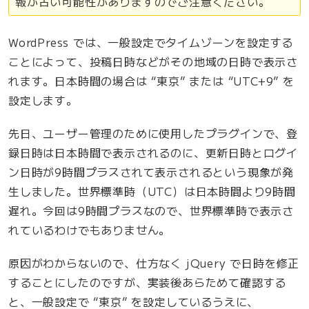
報が古い可能性がありますのでご注意ください。
i
e
WordPress では、一般設定でタイムゾーンを設定する
n
ことによって、投稿日時などがその地域の日時で表示さ
t
れます。日本時間の場合は “東京” または “UTC+9” を
(
設定します。
)
で
先日、ユーザー管理のために使用したプラグインで、登
斜
録日時は日本時間で表示されるのに、更新日時とログイ
線
ン日時が9時間プラスされて表示されるという現象が発
を
生しました。世界標準時（UTC）は日本時間より9時間
表
遅れ。今回は9時間プラスなので、世界標準時で表示さ
現
れているわけでもありません。
す
原因がわからないので、仕方なく jQuery で日時を修正
る
することにしたのですが、実装後あらためて確認する
際
と、一般設定で “東京” を設定しているうえに、
の