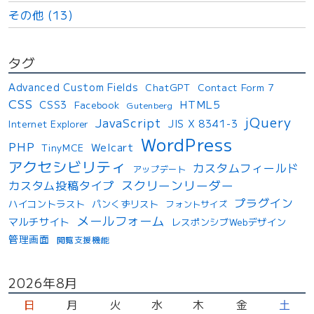
その他 (13)
タグ
Advanced Custom Fields
ChatGPT
Contact Form 7
CSS
HTML5
CSS3
Facebook
Gutenberg
jQuery
JavaScript
JIS X 8341-3
Internet Explorer
WordPress
PHP
Welcart
TinyMCE
アクセシビリティ
カスタムフィールド
アップデート
スクリーンリーダー
カスタム投稿タイプ
プラグイン
ハイコントラスト
パンくずリスト
フォントサイズ
メールフォーム
マルチサイト
レスポンシブWebデザイン
管理画面
閲覧支援機能
投
2026年8月
稿
日
月
火
水
木
金
土