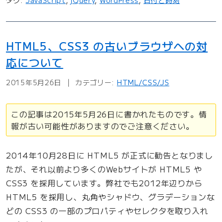
タグ:
JavaScript
,
jQuery
,
WordPress
,
日付と時刻
標
準
時
HTML5、CSS3 の古いブラウザへの対
（
応について
U
T
2015年5月26日
カテゴリー:
HTML/CSS/JS
C
）
この記事は2015年5月26日に書かれたものです。情
で
報が古い可能性がありますのでご注意ください。
表
示
2014年10月28日に HTML5 が正式に勧告となりまし
さ
たが、それ以前より多くのWebサイトが HTML5 や
れ
CSS3 を採用しています。弊社でも2012年辺りから
た
HTML5 を採用し、丸角やシャドウ、グラデーションな
日
どの CSS3 の一部のプロパティやセレクタを取り入れ
時