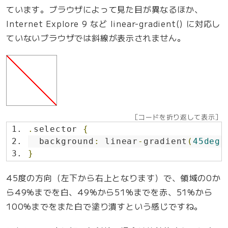
み
ています。ブラウザによって見た目が異なるほか、
で
Internet Explore 9 など linear-gradient() に対応し
表
ていないブラウザでは斜線が表示されません。
現
す
る
”
の
［コードを折り返して表示］
.
selector 
{
  background
:
 linear
-
gradient
(
45deg
,
}
45度の方向（左下から右上となります）で、領域の0か
ら49%までを白、49%から51%までを赤、51%から
100%までをまた白で塗り潰すという感じですね。