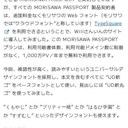
ブ
が、すべての MORISAWA PASSPORT 製品契約者
ラ
は、追加料金なくモリサワの Web フォント（モリサワ
ウ
では“クラウドフォント”と称しています）
TypeSquare
ザ
を利用できるということで、Willさんいんのサイト
へ
に導入してみました。この MORISAWA PASSPORT
の
プランは、利用可能書体数、利用可能ドメイン数に制限
対
がなく、1,000万PV／年まで無料で利用できます。
応
に
今回、視認性が高く、読みやすいというユニバーサルデ
つ
ザインフォントを採用し、本文を含むすべてに “UD新
い
ゴ” をベースフォントとして使い、見出しには “UD新丸
て
ゴ” を使ってみました。
”
の
“
” とか “
” とか “
” と
くもやじ
プリティー桃
はるひ学園
か “
” といったデザインフォントも使えます。
すずむし