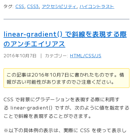
イ
タグ:
CSS
,
CSS3
,
アクセシビリティ
,
ハイコントラスト
ト
マ
ッ
linear-gradient() で斜線を表現する際
プ
のアンチエイリアス
の
ツ
2016年10月7日
カテゴリー:
HTML/CSS/JS
リ
ー
この記事は2016年10月7日に書かれたものです。情
構
報が古い可能性がありますのでご注意ください。
造
を
CSS で背景にグラデーションを表現する際に利用す
C
る linear-gradient() ですが、次のように値を指定する
S
ことで斜線を表現することができます。
S
の
※以下の具体例の表示は、実際に CSS を使って表示し