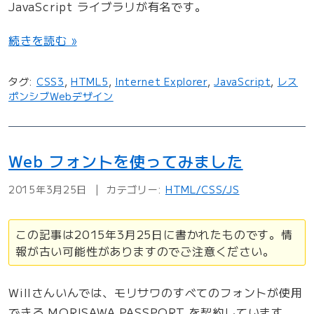
JavaScript ライブラリが有名です。
“
続きを読む »
H
T
タグ:
CSS3
,
HTML5
,
Internet Explorer
,
JavaScript
,
レス
ポンシブWebデザイン
M
L
5
、
Web フォントを使ってみました
C
2015年3月25日
カテゴリー:
HTML/CSS/JS
S
S
この記事は2015年3月25日に書かれたものです。情
3
報が古い可能性がありますのでご注意ください。
の
古
Willさんいんでは、モリサワのすべてのフォントが使用
い
できる MORISAWA PASSPORT を契約しています