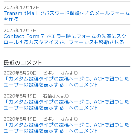
版
2025年12月12日
で
TransmitMail でパスワード保護付きのメールフォーム
を作る
写
真
2025年12月7日
の
Contact Form 7 でエラー時にフォームの先頭にスク
キ
ロールするカスタマイズで、フォーカスも移動させる
ャ
プ
最近のコメント
シ
ョ
2020年8月20日
ビギナーさんより
ン
「カスタム投稿タイプの投稿ページに、ACFで紐つけた
を
ユーザーの投稿を表示する」へのコメント
表
2020年8月19日
石輪さんより
示
「カスタム投稿タイプの投稿ページに、ACFで紐つけた
”
ユーザーの投稿を表示する」へのコメント
の
2020年8月19日
ビギナーさんより
「カスタム投稿タイプの投稿ページに、ACFで紐つけた
ユーザーの投稿を表示する」へのコメント