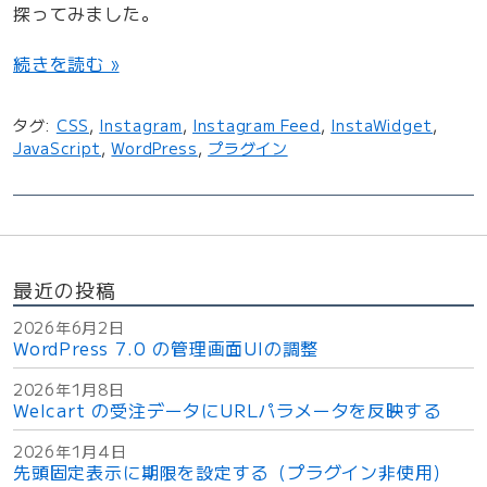
探ってみました。
“
続きを読む »
I
n
タグ:
CSS
,
Instagram
,
Instagram Feed
,
InstaWidget
,
s
JavaScript
,
WordPress
,
プラグイン
t
a
g
r
a
最近の投稿
m
F
2026年6月2日
WordPress 7.0 の管理画面UIの調整
e
e
2026年1月8日
d
Welcart の受注データにURLパラメータを反映する
の
2026年1月4日
無
先頭固定表示に期限を設定する（プラグイン非使用）
料