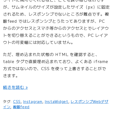
が、サムネイルのサイズが設定したサイズ（px）に固定
されるため、レスポンシブでないところが難点です。複
眼feed ではレスポンシブとうたってありますが、PC
からのアクセスとスマホ等からのアクセスとでレイアウ
トを切り替えることができるというもので、PC レイア
ウトの可変幅には対応していません。
ただ、埋め込まれた状態の HTML を確認すると、
table タグで直接埋め込まれており、よくある iframe
方式ではないので、CSS を使って上書きすることがで
きます。
“
続きを読む »
複
眼
タグ:
CSS
,
Instagram
,
InstaWidget
,
レスポンシブWebデザ
f
イン
,
複眼feed
e