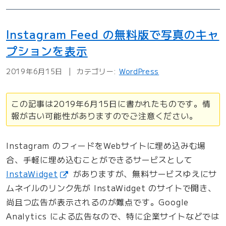
e
d
Instagram Feed の無料版で写真のキャ
を
可
プションを表示
変
幅
2019年6月15日
カテゴリー:
WordPress
の
レ
この記事は2019年6月15日に書かれたものです。情
ス
報が古い可能性がありますのでご注意ください。
ポ
ン
シ
Instagram のフィードをWebサイトに埋め込みむ場
ブ
合、手軽に埋め込むことができるサービスとして
に
InstaWidget
がありますが、無料サービスゆえにサ
す
ムネイルのリンク先が InstaWidget のサイトで開き、
る
尚且つ広告が表示されるのが難点です。Google
”
の
Analytics による広告なので、特に企業サイトなどでは