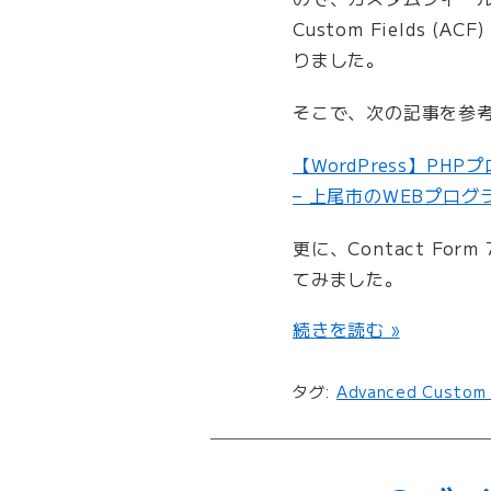
り
Custom Field
た
りました。
た
み
そこで、次の記事を参
可
能
【WordPress】PH
な
– 上尾市のWEBプロ
月
別
更に、Contact Fo
リ
てみました。
ス
ト
“
続きを読む »
と
C
ア
o
ー
タグ:
Advanced Custom 
n
カ
t
イ
a
ブ
c