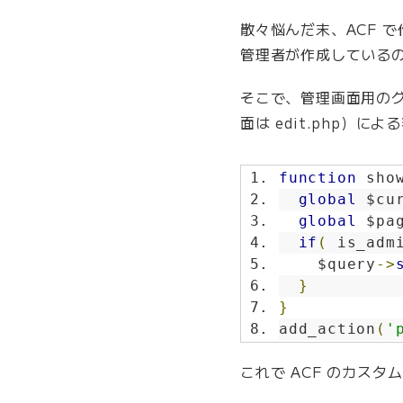
散々悩んだ末、ACF で作
管理者が作成している
そこで、管理画面用のグ
面は edit.php）に
function
 sho
global
 $cu
global
 $pa
if
(
 is_adm
    $query
->
}
}
add_action
(
'
これで ACF のカス