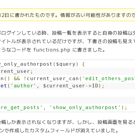
4月2日に書かれたものです。情報が古い可能性がありますの
がログインしている時、投稿一覧を表示すると自身の投稿以
タイトルが表示されているだけですが、下書きの投稿も見え
コードを functions.php に書きました。
w_only_authorpost
(
$query
)
{
rrent_user
;
in
()
&&
!
current_user_can
(
'edit_others_pos
set
(
'author'
,
 $current_user
->
ID
);
pre_get_posts'
,
'show_only_authorpost'
);
しか表示されなくなりますが、しかし、投稿画面を見ると Adv
 プラグインで作成したカスタムフィールドが消えていました。