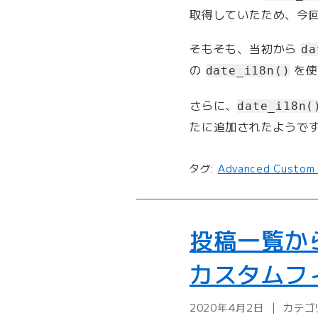
稿
取得していたため、今
を
作
そもそも、当初から
da
成
の
を使
し
date_i18n()
、
A
さらに、
date_i18n(
C
たに追加されたようで
F
の
タグ:
Advanced Custom 
グ
ル
ー
プ
投稿一覧か
フ
ィ
カスタムフ
ー
ル
2020年4月2日
カテゴ
ド