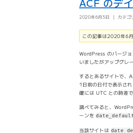
ACF の
ペ
t
ー
F
ジ
2020年6月3日
カテゴ
o
を
r
作
m
この記事は2020年
成
7
”
の
の
WordPress のバー
送
いましたがアップグレ
信
デ
するとあるサイトで、Adv
ー
タ
1日前の日付で表示さ
か
確には UTC との時
ら
自
調べてみると、WordP
動
ーンを
date_defaul
で
投
当該サイトは
date_d