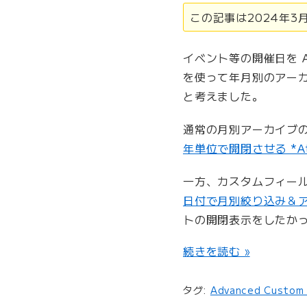
この記事は2024年
イベント等の開催日を Ad
を使って年月別のアー
と考えました。
通常の月別アーカイブ
年単位で開閉させる *Ate
一方、カスタムフィー
日付で月別絞り込み＆アー
トの開閉表示をしたか
“
続きを読む »
カ
ス
タグ:
Advanced Custom 
タ