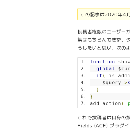
に
反
この記事は2020年
映
さ
せ
投稿者権限のユーザー
る
集はもちろんできず、
”
うしたいと思い、次のような
の
function
 sho
global
 $cu
if
(
 is_adm
    $query
->
}
}
add_action
(
'
これで投稿者は自身の投稿
Fields (ACF)