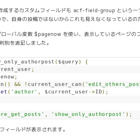
成するカスタムフィールドも acf-field-group とい
ので、自身の投稿ではないからこれも見えなくなっているの
ローバル変数 $pagenow を使い、表示しているページ
よる判別を追記しました。
w_only_authorpost
(
$query
)
{
rrent_user
;
genow
;
in
()
&&
!
current_user_can
(
'edit_others_pos
set
(
'author'
,
 $current_user
->
ID
);
pre_get_posts'
,
'show_only_authorpost'
);
タムフィールドが表示されます。