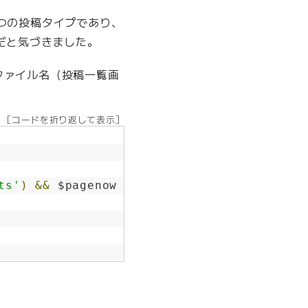
う一つの投稿タイプであり、
だと気づきました。
のファイル名（投稿一覧画
［コードを折り返して表示］
ts'
)
&&
 $pagenow 
===
'edit.php'
){