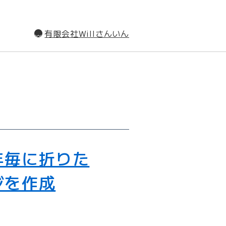
有限会社Willさんいん
）
年毎に折りた
ジを作成