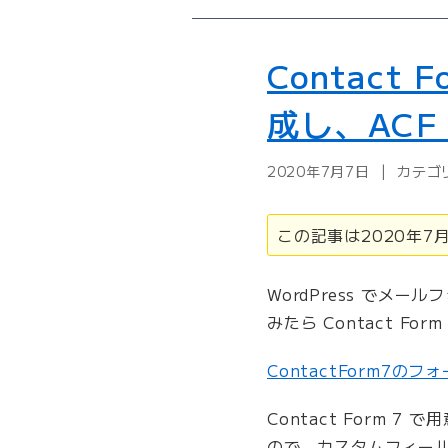
ム
フ
ィ
Contac
ー
ル
成し、AC
ド
の
2020年7月7日
カテゴ
日
付
フ
この記事は2020年
ィ
ー
WordPress で
ル
みたら Contact F
ド
で
ContactForm7
年
毎
Contact Form 
に
折
ので、カスタムフィール