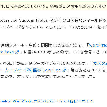
3月16日に書かれたものです。情報が古い可能性があります
vanced Custom Fields (ACF) の日付選択フィー
カイブページを作りたい。そして更に、その月別リストを年
の月別リストを年単位で開閉表示させる方法は、「
WordP
itexe
」に書かれていましたので、これを参考にさせ
ルドの日付から月別アーカイブを作成する方法は、「
カスタ
カイブページの整形 | oku-log
」等で説明されていま
ったので、オリジナルで実装してみることにしました。
Fields
,
WordPress
,
カスタムフィールド
,
月別アーカイブ