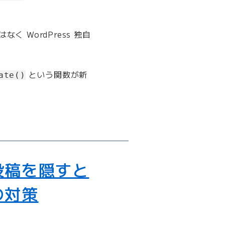
なく WordPress 独自
という関数が新
ate()
投稿を隠すと
の対策