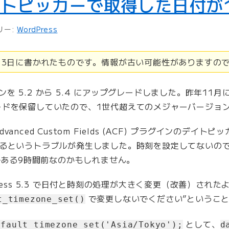
デイトピッカーで取得した日付が
リー:
WordPress
6月3日に書かれたものです。情報が古い可能性がありますの
ジョンを 5.2 から 5.4 にアップグレードしました。昨年11月
ードを保留していたので、1世代超えてのメジャーバージョ
anced Custom Fields (ACF) プラグインのデイ
れるというトラブルが発生しました。時刻を設定してないの
差である9時間前なのかもしれません。
ress 5.3 で日付と時刻の処理が大きく変更（改善）された
で変更しないでください”というこ
t_timezone_set()
として、
efault_timezone_set('Asia/Tokyo');
d