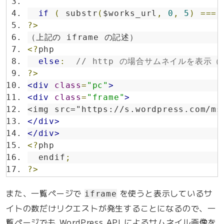
if
(
 substr
(
$works_url
,
0
,
5
)
===
?>
（上記の iframe の記述）
<?
php
else
:
// http の場合サムネイルを表示（
?>
<div
class
=
"pc"
>
<div
class
=
"frame"
>
<img src="https://s.wordpress.com/ms
</div>
</div>
<?
php
  endif
;
?>
また、一覧ページで
を使うと表示しているサ
iframe
イトの数だけリクエストが発生することになるので、一
覧ページでも WordPress API によるサムネイル画像を