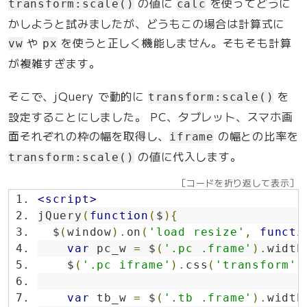
の値に
を使ってどうに
transform:scale()
calc
かしようと試みましたが、どうもこの場合は計算式に
や
を使うと正しく機能しません。そもそも計算
vw
px
が複雑すぎます。
そこで、jQuery で動的に
を
transform:scale()
設定することにしました。 PC、タブレット、スマホ画
面それぞれの枠の幅を取得し、
の幅との比率を
iframe
の値に代入します。
transform:scale()
［コードを折り返して表示］
<script>
jQuery
(
function
(
$
){
  $
(
window
).
on
(
'load resize'
,
functi
var
 pc_w 
=
 $
(
'.pc .frame'
).
width
    $
(
'.pc iframe'
).
css
(
'transform'
,
var
 tb_w 
=
 $
(
'.tb .frame'
).
width