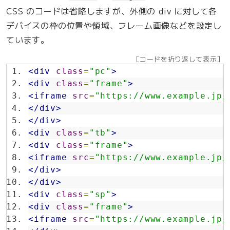
CSS のコードは省略しますが、外側の div に対して各
デバイスの枠の位置や領域、フレーム画像などを設定し
ています。
［コードを折り返して表示］
<div
class
=
"pc"
>
<div
class
=
"frame"
>
<iframe
src
=
"https://www.example.jp/
</div>
</div>
<div
class
=
"tb"
>
<div
class
=
"frame"
>
<iframe
src
=
"https://www.example.jp/
</div>
</div>
<div
class
=
"sp"
>
<div
class
=
"frame"
>
<iframe
src
=
"https://www.example.jp/