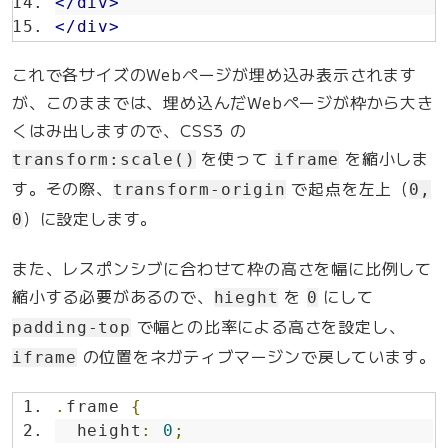
</div>
</div>
これで各サイズのWebページが埋め込み表示されます
が、このままでは、埋め込んだWebページが枠から大き
くはみ出しますので、CSS3 の
を使って
を縮小しま
transform:scale()
iframe
す。その際、
で起点を左上（
transform-origin
0,
）に設定します。
0
また、レスポンシブに合わせて枠の高さを幅に比例して
縮小する必要があるので、
を
にして
hieght
0
で幅との比率による高さを設定し、
padding-top
の位置をネガティブマージンで戻しています。
iframe
.
frame 
{
  height
:
0
;