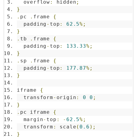
  overflow
:
 hidden
;
}
.
pc 
.
frame 
{
  padding
-
top
:
62.5
%;
}
.
tb 
.
frame 
{
  padding
-
top
:
133.33
%;
}
.
sp 
.
frame 
{
  padding
-
top
:
177.87
%;
}
iframe 
{
  transform
-
origin
:
0
0
;
}
.
pc iframe 
{
  margin
-
top
:
-
62.5
%;
  transform
:
 scale
(
0.6
);
}