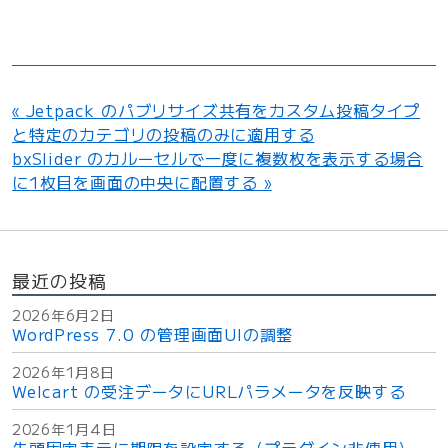
前
Jetpack のパブリサイズ共有をカスタム投稿タイプ
の
と特定のカテゴリの投稿のみに適用する
記
次
bxSlider のカルーセルで一度に複数枚を表示する場合
事：
の
に1枚目を画面の中央に配置する
記
事：
最近の投稿
2026年6月2日
WordPress 7.0 の管理画面UIの調整
2026年1月8日
Welcart の受注データにURLパラメータを反映する
2026年1月4日