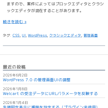
ますので、案件によってはブロックエディタとクラシ
ックエディタが混在することがあります。
“
続きを読む »
W
o
タグ:
CSS
,
UI
,
WordPress
,
クラシックエディタ
,
管理画面
r
d
P
r
e
最近の投稿
s
s
2026年6月2日
7
WordPress 7.0 の管理画面UIの調整
.
2026年1月8日
0
Welcart の受注データにURLパラメータを反映する
の
管
2026年1月4日
先頭固定表示に期限を設定する（プラグイン非使用）